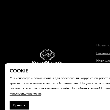
Навиг
Банкеты 
Наше ме
Акции
СOOKIE
Что гово
Мы используем cookie-файлы для обеспечения корректной работы
трафика и улучшения качества обслуживания. Продолжая использ
соглашаетесь с использованием cookie. Подробнее в нашей
Поли
конфиденциальности
.
© 2026 «Bonimaria», все права защищены.
Принять