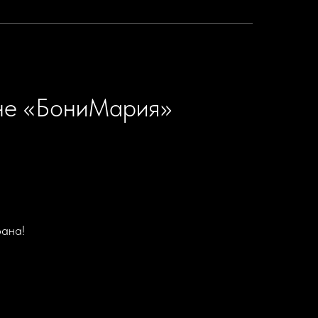
ане «БониМария»
рана!