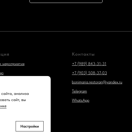
ация
Контакты
и мероприятия
+7 (989) 843-31-31
ню
+7 (903) 508-37-03
bonimaria.restoran@yandex.ru
Telegram
рят о нас
 сайта, анализа
овать сайт, вы
WhatsApp
тике
Настройки