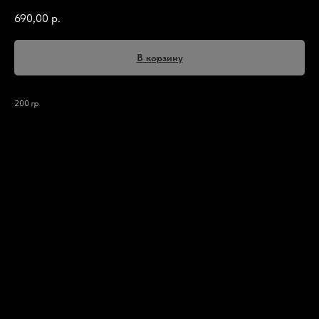
690,00
р.
В корзину
200 гр
Описание блюда
Описание блюда
Филе индейки, с восточными специями, приготовленная на мангале. Подается с
маринованным лучком в лаваше!