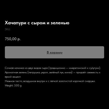
Хачапури с сыром и зеленью
SKU:
750,00
р.
В корзину
Сочная начинка из двух видов сыра (традиционно — имеретинский и сулугуни).
Ароматная зелень (петрушка, укроп, зелёный лук, кинза) — придаёт свежесть и
яркий акцент.
Нежное тесто, воздушное внутри и с лёгкой золотистой корочкой снаружи.
Weight: 500 g
Описание блюда
Описание блюда
Аппетитный грузинский пирог, в котором гармонично сочетаются тягучая сырная начинка
и свежая зелень — воплощение домашнего уюта и щедрого южного гостеприимства.
Что внутри: