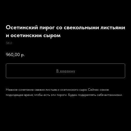
Осетинский пирог со свекольными листьями
и осетинским сыром
SKU:
960,00
р.
В корзину
Нежное сочетание свежих листьев и осетинского сыра. Сейчас самое
подходящее время, чтобы есть эти пироги. Будем подкреплять себя витаминами.
Описание блюда
Описание блюда
Пирог со свежим осетинским сыром в сочетании с листьями свеклы, нежным тестом
и ароматными приправами.