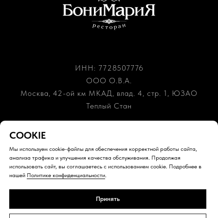
ИНН: 7728507776
ООО О.В.А.
Москва, 42-ой км МКАД, влад. 4, стр. 1, ЮЗАО
Теплый Стан
+7 (989) 843-31-31
СOOKIE
+7 (903) 508-37-03
Мы используем cookie-файлы для обеспечения корректной работы сайта,
bonimaria.restoran@yandex.ru
анализа трафика и улучшения качества обслуживания. Продолжая
использовать сайт, вы соглашаетесь с использованием cookie. Подробнее в
нашей
Политике конфиденциальности
.
© 2026 «Bonimaria», все права защищены
Политика конфиденциальности
Принять