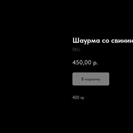
Шаурма со свини
SKU:
450,00
р.
В корзину
400 гр