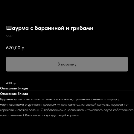
Шаурма с бараниной и грибами
SKU:
620,00
р.
В корзину
400 гр
Описание блюда
Описание блюда
Крупные куски сочного мяса с мангала в лаваше, с дольками свежего помидора,
маринованными огурчиками, красным лучком, салатом из свежей капусты, моркови по-
корейски и свежей зелени. С добавлением с чесночного и томатного соуса собственного
приготовления. Обжаривается до хрустящей корочки.