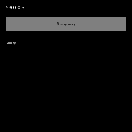
580,00
р.
В корзину
300 гр
Описание блюда
Описание блюда
Вкуснейший суп с солеными огурцами, перловой крупой, мясом. Подается со сметаной.