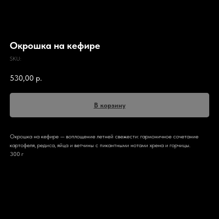
Окрошка на кефире
SKU:
530,00
р.
В корзину
Окрошка на кефире — воплощение летней свежести: гармоничное сочетание
картофеля, редиса, яйца и ветчины с пикантными нотами хрена и горчицы.
300 г